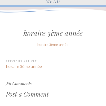
MENU
horaire 3ème année
horaire 3ème année
Navigation
PREVIOUS ARTICLE
Previous
horaire 3ème année
de
Article:
l’article
No Comments
Post a Comment