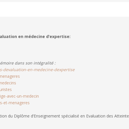
valuation en médecine d’expertise:
émoire dans son intégralité :
tes-devaluation-en-medecine-dexpertise
-menageres
medecins
uristes
rige-avec-un-medecin
els-et-menageres
tion du Diplôme d’Enseignement spécialisé en Evaluation des Atteinte