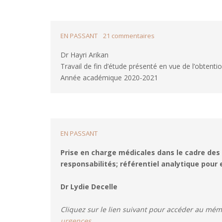
FORMAT
sur
EN PASSANT
21 commentaires
Développement
Dr Hayri Arikan
d’une
Travail de fin d’étude présenté en vue de l’obtentio
grille
d’analyse
Année académique 2020-2021
de
l’incapacité
ménagère
basée
sur
FORMAT
EN PASSANT
des
indicateurs
Prise en charge médicales dans le cadre des 
de
responsabilités; référentiel analytique pour 
la
«
Dr Lydie Decelle
Classification
Internationale
Cliquez sur le lien suivant pour accéder au mém
du
urgences