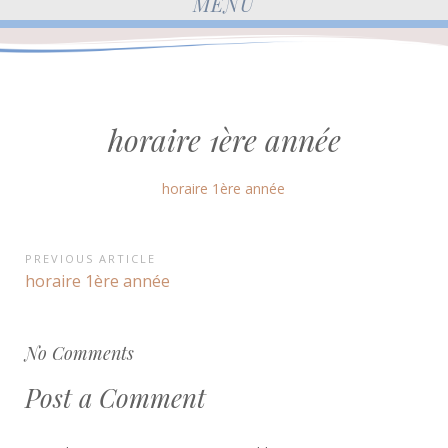
MENU
horaire 1ère année
horaire 1ère année
Navigation
PREVIOUS ARTICLE
Previous
horaire 1ère année
de
Article:
l’article
No Comments
Post a Comment