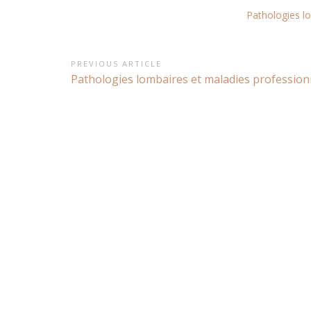
Pathologies lo
Navigation
PREVIOUS ARTICLE
Previous
Pathologies lombaires et maladies professionn
de
Article:
l’article