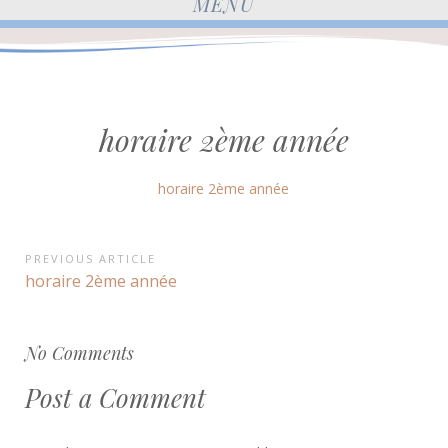
MENU
horaire 2ème année
horaire 2ème année
Navigation
PREVIOUS ARTICLE
Previous
horaire 2ème année
de
Article:
l’article
No Comments
Post a Comment