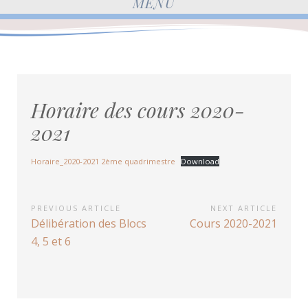
MENU
Horaire des cours 2020-
2021
Horaire_2020-2021 2ème quadrimestre
Download
Navigation
PREVIOUS ARTICLE
NEXT ARTICLE
Previous
Next
Délibération des Blocs
Cours 2020-2021
de
Article:
Article:
4, 5 et 6
l’article