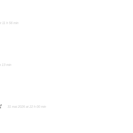
t 11 h 56 min
h 13 min
g
31 mai 2026 at 22 h 00 min