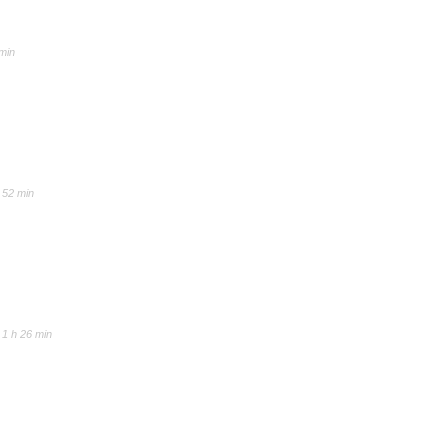
 min
h 52 min
 1 h 26 min