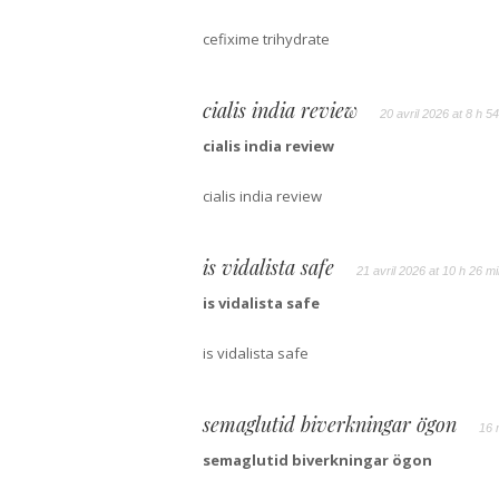
cefixime trihydrate
cialis india review
20 avril 2026 at 8 h 5
cialis india review
cialis india review
is vidalista safe
21 avril 2026 at 10 h 26 m
is vidalista safe
is vidalista safe
semaglutid biverkningar ögon
16 
semaglutid biverkningar ögon