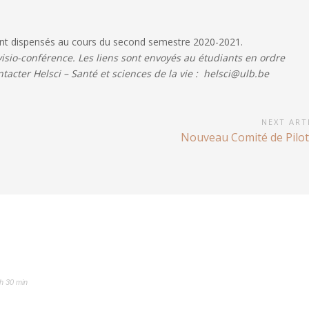
sont dispensés au cours du second semestre 2020-2021.
isio-conférence. Les liens sont envoyés au étudiants en ordre
ntacter Helsci – Santé et sciences de la vie : helsci@ulb.be
NEXT ART
Next
Nouveau Comité de Pilo
Article:
h 30 min