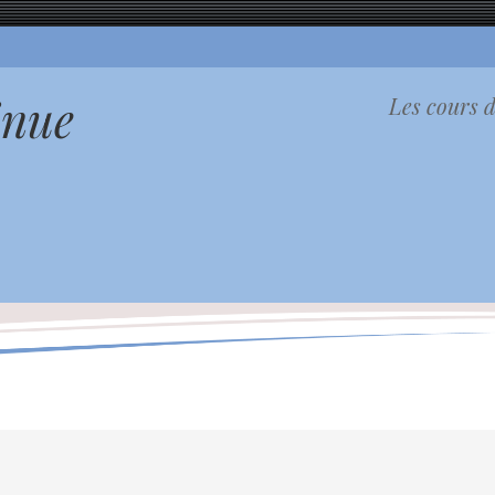
inue
Les cours d