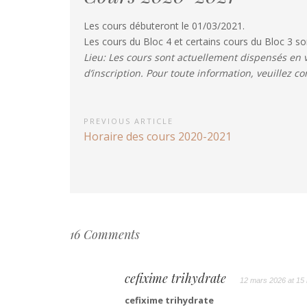
Les cours débuteront le 01/03/2021.
Les cours du Bloc 4 et certains cours du Bloc 3 
Lieu: Les cours sont actuellement dispensés en v
d’inscription. Pour toute information, veuillez co
Navigation
PREVIOUS ARTICLE
Previous
Horaire des cours 2020-2021
de
Article:
l’article
16 Comments
cefixime trihydrate
12 mars 2026 at 15 
cefixime trihydrate