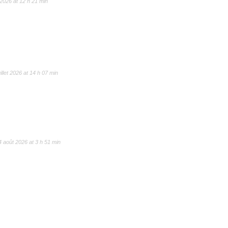
t 2026 at 12 h 21 min
uillet 2026 at 14 h 07 min
4 août 2026 at 3 h 51 min