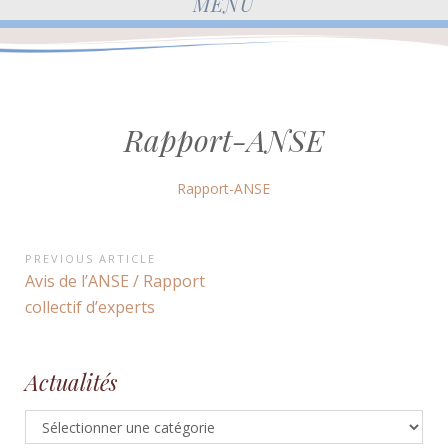
MENU
Rapport-ANSE
Rapport-ANSE
Navigation
PREVIOUS ARTICLE
Previous
Avis de l’ANSE / Rapport
de
Article:
collectif d’experts
l’article
Actualités
Actualités