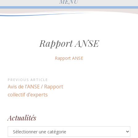
MENU
Rapport ANSE
Rapport ANSE
Navigation
PREVIOUS ARTICLE
Previous
Avis de l’ANSE / Rapport
de
Article:
collectif d’experts
l’article
Actualités
Actualités