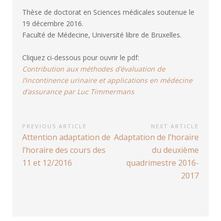
Thèse de doctorat en Sciences médicales soutenue le
19 décembre 2016.
Faculté de Médecine, Université libre de Bruxelles.
Cliquez ci-dessous pour ouvrir le pdf:
Contribution aux méthodes d’évaluation de
l’incontinence urinaire et applications en médecine
d’assurance par Luc Timmermans
Navigation
PREVIOUS ARTICLE
NEXT ARTICLE
Previous
Next
Attention adaptation de
Adaptation de l’horaire
de
Article:
Article:
l’horaire des cours des
du deuxième
l’article
11 et 12/2016
quadrimestre 2016-
2017