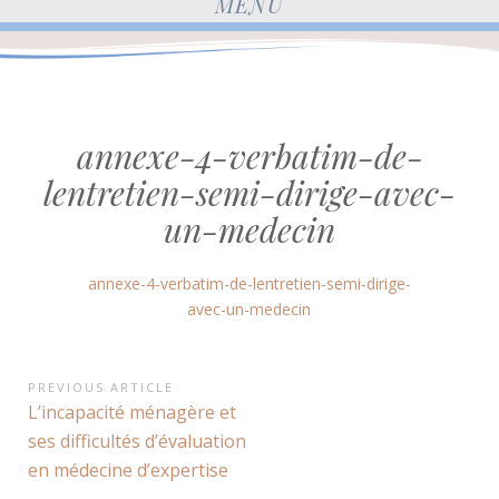
MENU
annexe-4-verbatim-de-
lentretien-semi-dirige-avec-
un-medecin
annexe-4-verbatim-de-lentretien-semi-dirige-
avec-un-medecin
Navigation
PREVIOUS ARTICLE
Previous
L’incapacité ménagère et
de
Article:
ses difficultés d’évaluation
l’article
en médecine d’expertise