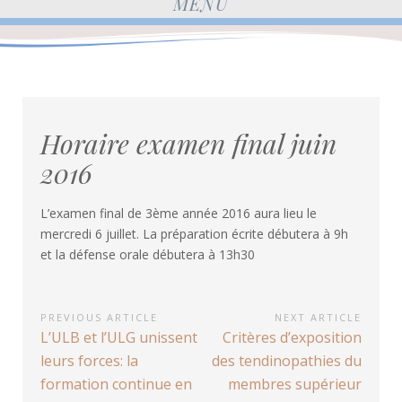
MENU
Horaire examen final juin
2016
L’examen final de 3ème année 2016 aura lieu le
mercredi 6 juillet. La préparation écrite débutera à 9h
et la défense orale débutera à 13h30
Navigation
PREVIOUS ARTICLE
NEXT ARTICLE
Previous
Next
L’ULB et l’ULG unissent
Critères d’exposition
de
Article:
Article:
leurs forces: la
des tendinopathies du
l’article
formation continue en
membres supérieur